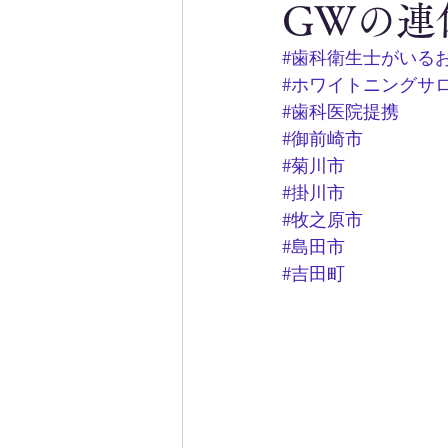
GWの連
#歯科衛生士がいる
#ホワイトニングサ
#歯科医院提携
#御前崎市
#菊川市
#掛川市
#牧之原市
#島田市
#吉田町