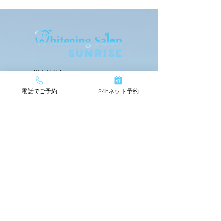
5月営業日
GW営業時間のお知らせ
〒437-1604
静岡県御前崎市佐倉4796-1
電話でご予約
24hネット予約
24hネットで簡単予約