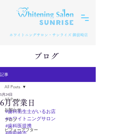
​ホワイトニングサロン・サンライズ 御前崎店
ブログ
記事
All Posts
5月24日
All Posts
6月営業日
お知らせ
#歯科衛生士がいるお店
#ホワイトニングサロン
ブログ
#歯科医提携
ビフォーアフター
#御前崎市