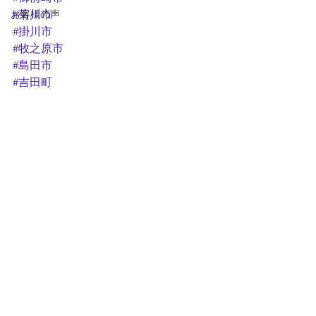
お客様の声
#菊川市
#掛川市
#牧之原市
#島田市
#吉田町