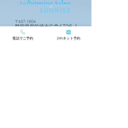
ビフォアーアフター
ビフォアーアフ
〒437-1604
静岡県御前崎市佐倉4796-1
電話でご予約
24hネット予約
24hネットで簡単予約
TOP
店舗情報
beforeafter
運営会社
料金メニュー
スタッフ紹介