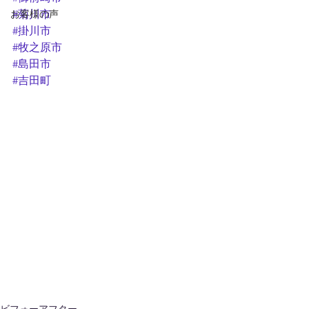
お客様の声
#菊川市
#掛川市
#牧之原市
#島田市
#吉田町