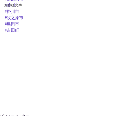
お客様の声
#菊川市
#掛川市
#牧之原市
#島田市
#吉田町