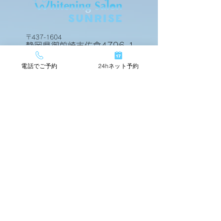
ビフォアーアフター
ビフォアーアフ
〒437-1604
静岡県御前崎市佐倉4796-1
電話でご予約
24hネット予約
24hネットで簡単予約
TOP
店舗情報
beforeafter
運営会社
料金メニュー
スタッフ紹介