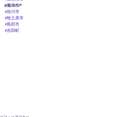
お客様の声
#菊川市
#掛川市
#牧之原市
#島田市
#吉田町