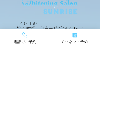
ビフォアーアフター
ビフォアーアフ
〒437-1604
静岡県御前崎市佐倉4796-1
電話でご予約
24hネット予約
24hネットで簡単予約
TOP
店舗情報
beforeafter
運営会社
料金メニュー
スタッフ紹介