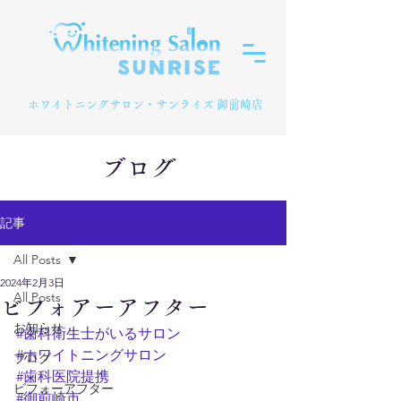
​ホワイトニングサロン・サンライズ 御前崎店
ブログ
記事
All Posts
2024年2月3日
All Posts
ビフォアーアフター
お知らせ
#歯科衛生士がいるサロン
#ホワイトニングサロン
ブログ
#歯科医院提携
ビフォーアフター
#御前崎市