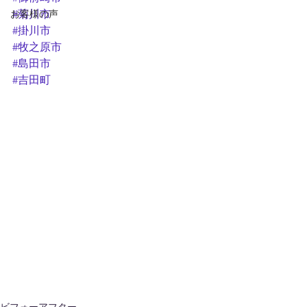
お客様の声
#菊川市
#掛川市
#牧之原市
#島田市
#吉田町