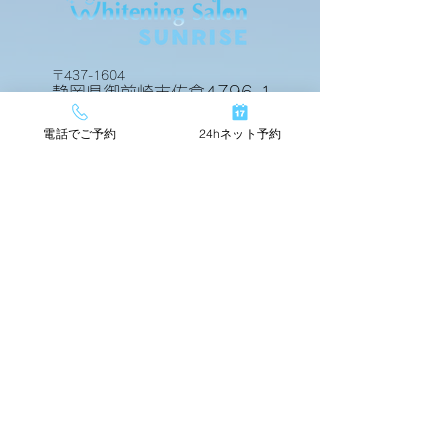
ビフォアーアフター
ビフォアーアフ
〒437-1604
静岡県御前崎市佐倉4796-1
電話でご予約
24hネット予約
24hネットで簡単予約
TOP
店舗情報
beforeafter
運営会社
料金メニュー
スタッフ紹介