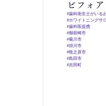
ビフォア
#歯科衛生士がいる
#ホワイトニングサ
#歯科医提携
#御前崎市
#菊川市
#掛川市
#牧之原市
#島田市
#吉田町