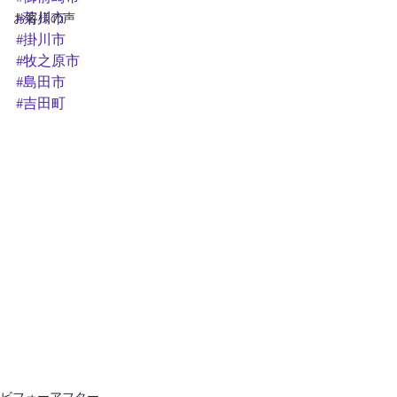
お客様の声
#菊川市
#掛川市
#牧之原市
#島田市
#吉田町