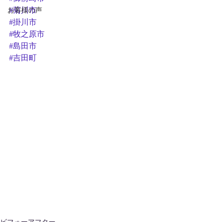
お客様の声
#菊川市
#掛川市
#牧之原市
#島田市
#吉田町