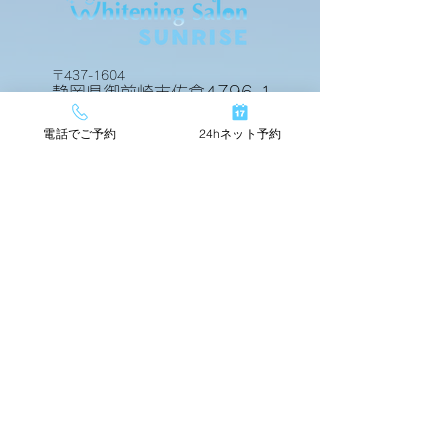
ビフォアーアフター
ビフォアーアフ
〒437-1604
静岡県御前崎市佐倉4796-1
電話でご予約
24hネット予約
24hネットで簡単予約
TOP
店舗情報
beforeafter
運営会社
料金メニュー
スタッフ紹介