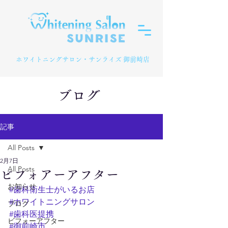
​ホワイトニングサロン・サンライズ 御前崎店
ブログ
記事
All Posts
2月7日
All Posts
ビフォアーアフター
お知らせ
#歯科衛生士がいるお店
#ホワイトニングサロン
ブログ
#歯科医提携
ビフォーアフター
#御前崎市