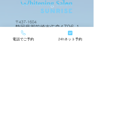
ビフォアーアフター
ビフォアーアフ
〒437-1604
静岡県御前崎市佐倉4796-1
電話でご予約
24hネット予約
24hネットで簡単予約
TOP
店舗情報
beforeafter
運営会社
料金メニュー
スタッフ紹介