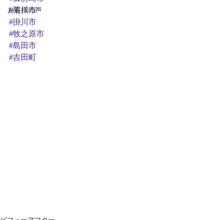
お客様の声
#菊川市
#掛川市
#牧之原市
#島田市
#吉田町