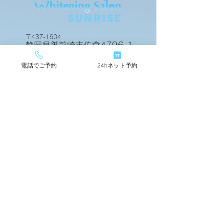
ビフォアーアフター
ビフォアーアフ
〒437-1604
静岡県御前崎市佐倉4796-1
電話でご予約
24hネット予約
24hネットで簡単予約
TOP
店舗情報
beforeafter
運営会社
料金メニュー
スタッフ紹介