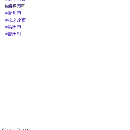
お客様の声
#菊川市
#掛川市
#牧之原市
#島田市
#吉田町