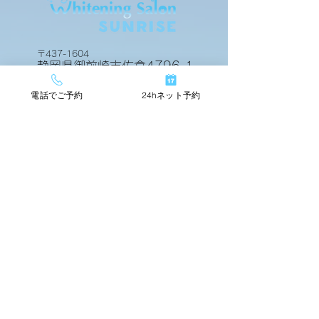
ビフォアーアフター
ビフォアーアフ
〒437-1604
静岡県御前崎市佐倉4796-1
電話でご予約
24hネット予約
24hネットで簡単予約
TOP
店舗情報
beforeafter
運営会社
料金メニュー
スタッフ紹介