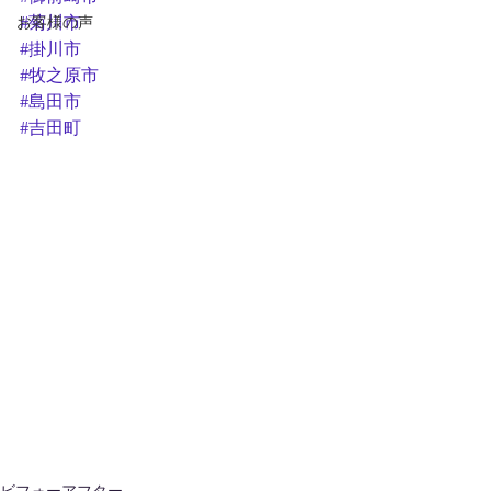
お客様の声
#菊川市
#掛川市
#牧之原市
#島田市
#吉田町