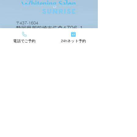
ビフォアーアフター
ビフォアーアフ
〒437-1604
静岡県御前崎市佐倉4796-1
電話でご予約
24hネット予約
24hネットで簡単予約
TOP
店舗情報
beforeafter
運営会社
料金メニュー
スタッフ紹介