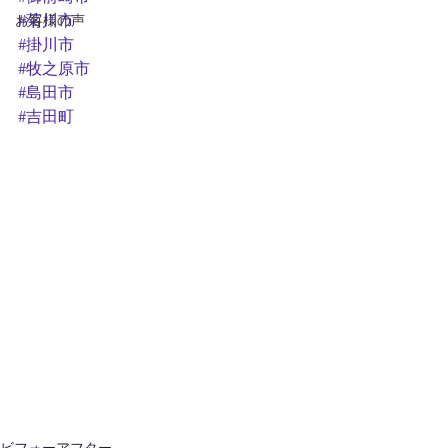
お客様の声
#菊川市
#掛川市
#牧之原市
#島田市
#吉田町