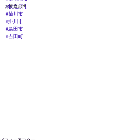
お客様の声
#牧之原市
#菊川市
#掛川市
#島田市
#吉田町