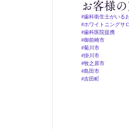
お客様の
#歯科衛生士がいる
#ホワイトニングサ
#歯科医院提携
#御前崎市
#菊川市
#掛川市
#牧之原市
#島田市
#吉田町