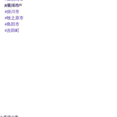
お客様の声
#菊川市
#掛川市
#牧之原市
#島田市
#吉田町