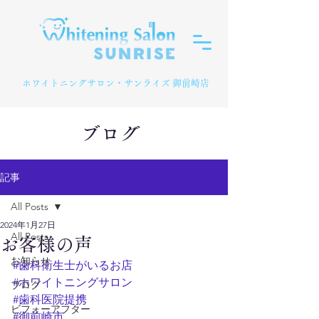
​ホワイトニングサロン・サンライズ 御前崎店
ブログ
記事
All Posts
2024年1月27日
All Posts
お客様の声
お知らせ
#歯科衛生士がいるお店
#ホワイトニングサロン
ブログ
#歯科医院提携
ビフォーアフター
#御前崎市