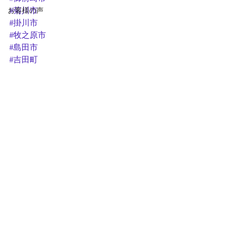
お客様の声
#菊川市
#掛川市
#牧之原市
#島田市
#吉田町