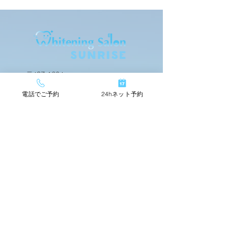
お客様の声
お客様の声
〒437-1604
静岡県御前崎市佐倉4796-1
電話でご予約
24hネット予約
24hネットで簡単予約