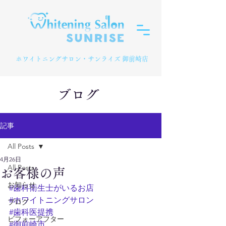
​ホワイトニングサロン・サンライズ 御前崎店
ブログ
記事
All Posts
4月26日
All Posts
お客様の声
お知らせ
#歯科衛生士がいるお店
#ホワイトニングサロン
ブログ
#歯科医提携
ビフォーアフター
#御前崎市