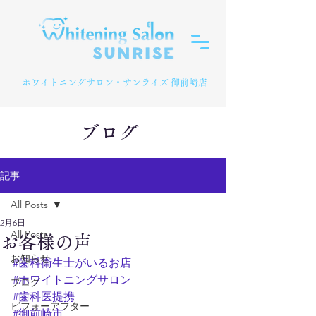
​ホワイトニングサロン・サンライズ 御前崎店
ブログ
記事
All Posts
2月6日
All Posts
お客様の声
お知らせ
#歯科衛生士がいるお店
#ホワイトニングサロン
ブログ
#歯科医提携
ビフォーアフター
#御前崎市