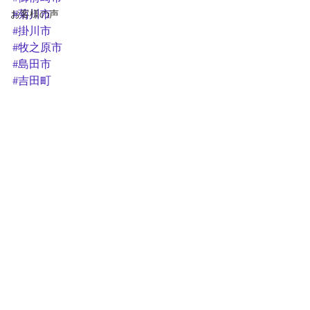
お客様の声
#菊川市
#掛川市
#牧之原市
#島田市
#吉田町