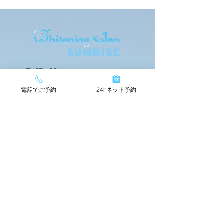
お客様の声
お客様の声
〒437-1604
静岡県御前崎市佐倉4796-1
電話でご予約
24hネット予約
24hネットで簡単予約