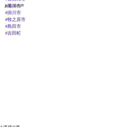
お客様の声
#菊川市
#掛川市
#牧之原市
#島田市
#吉田町