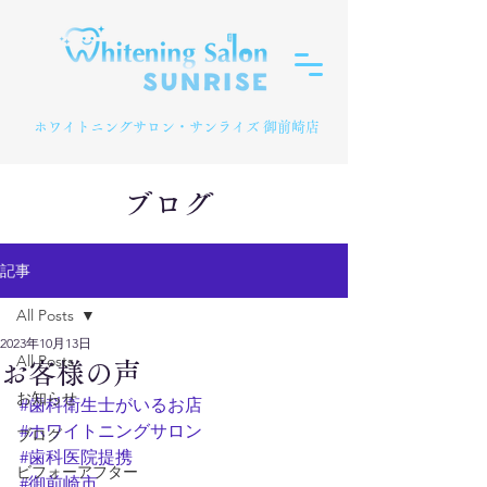
​ホワイトニングサロン・サンライズ 御前崎店
ブログ
記事
All Posts
2023年10月13日
All Posts
お客様の声
お知らせ
#歯科衛生士がいるお店
#ホワイトニングサロン
ブログ
#歯科医院提携
ビフォーアフター
#御前崎市