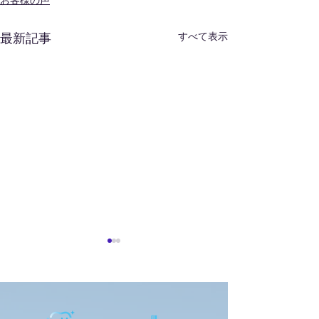
お客様の声
すべて表示
最新記事
お客様の声
お客様の声