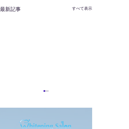
すべて表示
最新記事
お客様の声