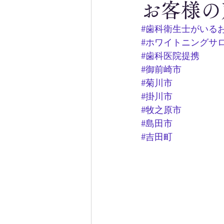
お客様の
#歯科衛生士がいる
#ホワイトニングサ
#歯科医院提携
#御前崎市
#菊川市
#掛川市
#牧之原市
#島田市
#吉田町