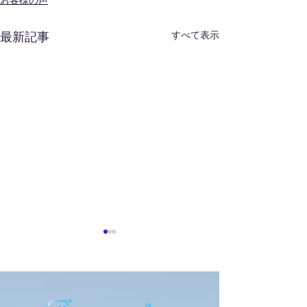
お客様の声
すべて表示
最新記事
お客様の声
お客様の声