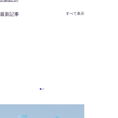
お客様の声
すべて表示
最新記事
お客様の声
お客様の声