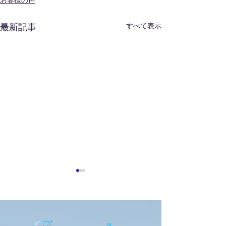
お客様の声
すべて表示
最新記事
お客様の声
お客様の声