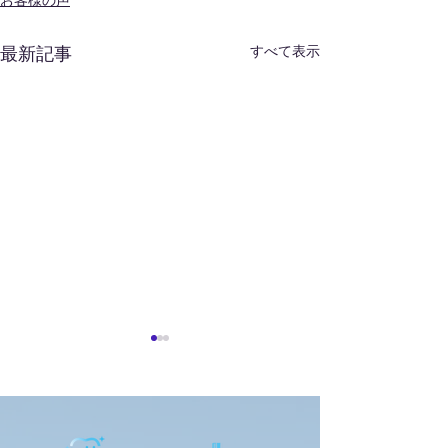
お客様の声
すべて表示
最新記事
お客様の声
お客様の声