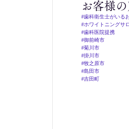
お客様の
#歯科衛生士がいる
#ホワイトニングサ
#歯科医院提携
#御前崎市
#菊川市
#掛川市
#牧之原市
#島田市
#吉田町