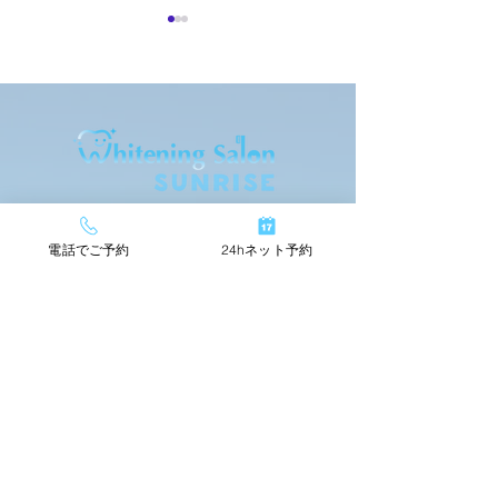
お客様の声
お客様の声
〒437-1604
静岡県御前崎市佐倉4796-1
電話でご予約
24hネット予約
24hネットで簡単予約